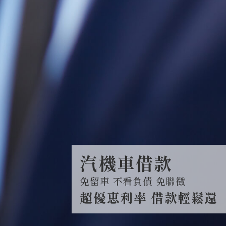
汽機車借款
免留車 不看負債 免聯徴
超優恵利率 借款輕鬆還