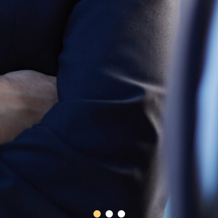
●
●
●