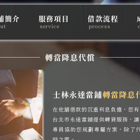
舗簡介
服務項目
借款流程
ut
service
process
汽車機車借款
轉當降息代償
黄金鑽石典當
精品3C典當
轉當降息代償
士林永達當鋪
轉當降息
工商企業週轉
在他舖借款的沉重利息負擔，您有
代辧房屋二胎
台北市永達當鋪提供轉貸服務，讓
專員協助您規劃專屬方案，除了
時之需。