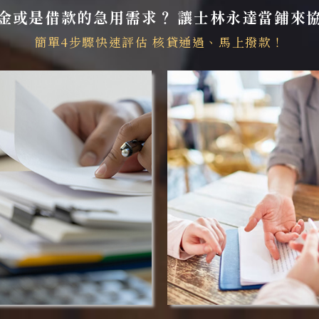
金或是借款的急用需求？
讓士林永達當鋪來
簡單4步驟快速評估
核貸通過、馬上撥款！