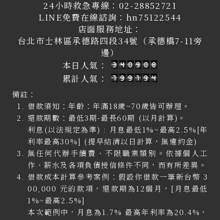
24小時救急專線：
02-28852721
LINE免費在線諮詢：
hn75122544
店面服務地址：
台北市士林區承德路四段34號（承德橋7-11旁
邊）
本日人氣：
累計人氣：
備註：
借款須知：年齡：年滿18歲~70歲皆可辦理。
還款期數：最低3期-最長60期 (以月計算)。
利息(以法規定為準) : 月息最低1%~最高2.5%[年
利率最高30%] (提早結清以日計算，無違約金)
無任何代辦手續費、不限職業類別。依據個人工
作、薪水及各項負債授信條件不同，而有所差異。
借款成本計算參考案例：假設你借款一筆新台幣 3
00,000 元的款項，還款期為12個月，[月息最低
1%~最高2.5%]
本次範例中，月息為1.7% 最高年利率為20.4%，