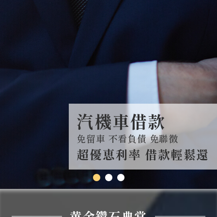
汽機車借款
免留車 不看負債 免聯徴
超優恵利率 借款輕鬆還
●
●
●
黄金鑽石典當