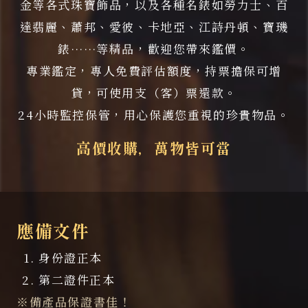
金等各式珠寶飾品，以及各種名錶如勞力士、百
達翡麗、蕭邦、愛彼、卡地亞、江詩丹頓、寶璣
錶……等精品，歡迎您帶來鑑價。
專業鑑定，專人免費評估額度，持票擔保可增
貸，可使用支（客）票還款。
24小時監控保管，用心保護您重視的珍貴物品。
高價收購，萬物皆可當
應備文件
身份證正本
第二證件正本
※備產品保證書佳！